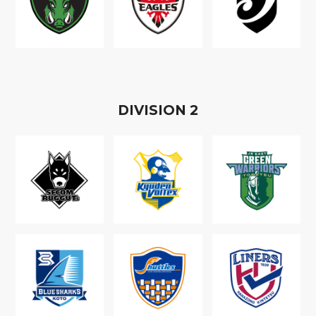
D
IVISION
2