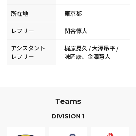
所在地
東京都
レフリー
関谷惇大
アシスタント
梶原晃久 / 大澤昂平 /
レフリー
味岡康、金澤慧人
Teams
D
IVISION
1