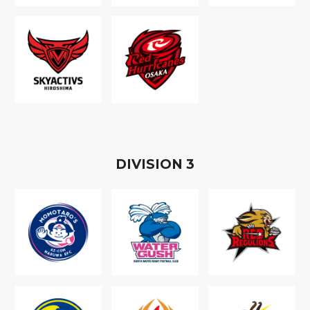
D
IVISION
3