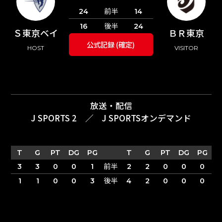
前半
24
14
後半
16
24
Ｓ東京ベイ
ＢＲ東京
公式記録 (確定)
HOST
VISITOR
放送・配信
J SPORTS 2
／
J SPORTSオンデマンド
T
G
PT
DG
PG
T
G
PT
DG
PG
前半
3
3
0
0
1
2
2
0
0
0
後半
1
1
0
0
3
4
2
0
0
0