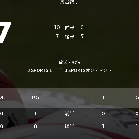
試合終了
7
前半
10
0
後半
7
7
放送・配信
J SPORTS 1
／
J SPORTSオンデマンド
DG
PG
T
G
前半
0
1
0
0
後半
0
0
1
1