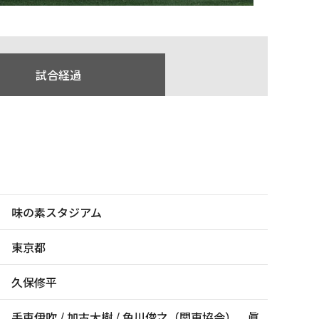
試合経過
味の素スタジアム
東京都
久保修平
手束伊吹 / 加古大樹 / 色川俊之（関東協会）、眞