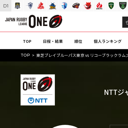
D
1
TOP
日程・結果
順位
個人ランキング
東芝ブレイブルーパス東京 vs リコーブラックラムズ東
TOP
NTTジ