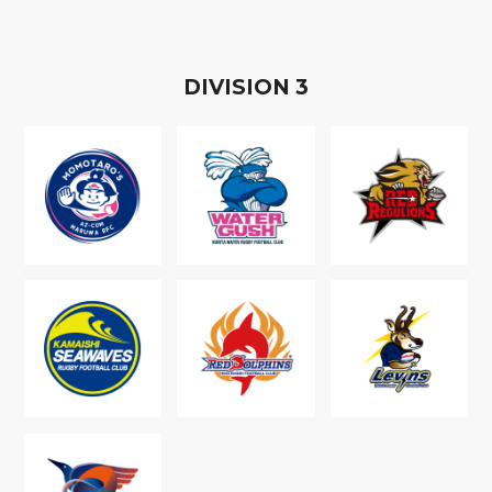
D
IVISION
3