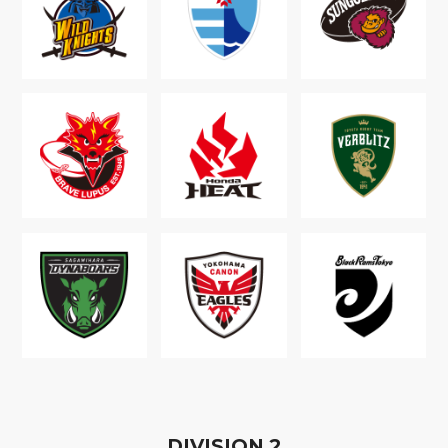
D
IVISION
2