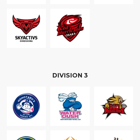
D
IVISION
3