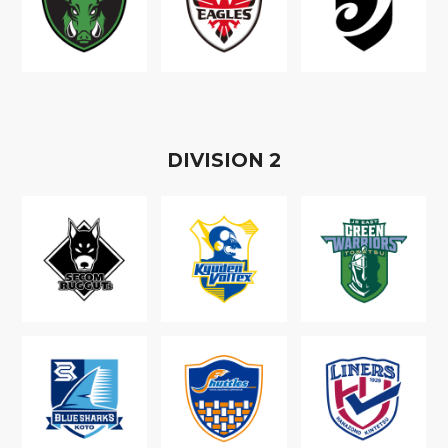
D
IVISION
2