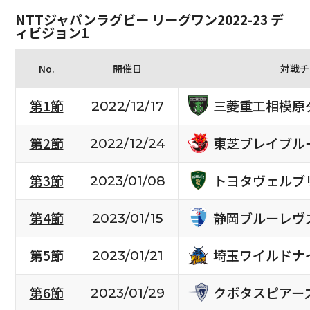
NTTジャパンラグビー リーグワン2022-23 デ
ィビジョン1
No.
開催日
対戦チ
三菱重工相模原
第1節
2022/12/17
東芝ブレイブル
第2節
2022/12/24
トヨタヴェルブ
第3節
2023/01/08
静岡ブルーレヴ
第4節
2023/01/15
埼玉ワイルドナ
第5節
2023/01/21
クボタスピアー
第6節
2023/01/29