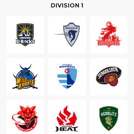
D
IVISION
1