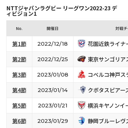
NTTジャパンラグビー リーグワン2022-23 デ
ィビジョン1
No.
開催日
対戦チ
花園近鉄ライナ
第1節
2022/12/18
東京サンゴリア
第2節
2022/12/25
コベルコ神戸ス
第3節
2023/01/08
クボタスピアー
第4節
2023/01/14
横浜キヤノンイ
第5節
2023/01/21
静岡ブルーレヴ
第6節
2023/01/29