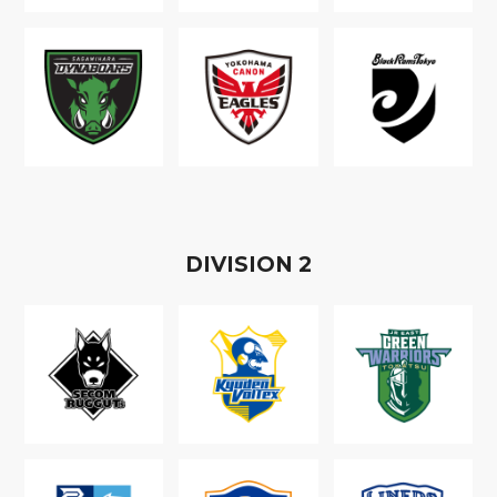
D
IVISION
2