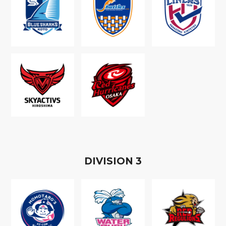
D
IVISION
3