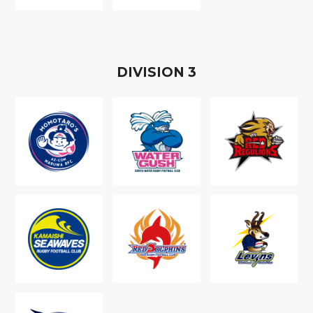
D
IVISION
3