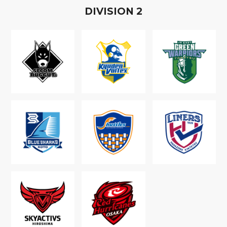
D
IVISION
2