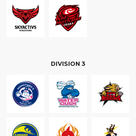
D
IVISION
3