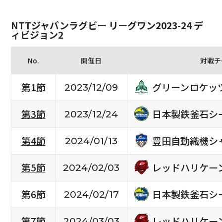
NTTジャパンラグビー リーグワン2023-24 デ
ィビジョン2
No.
開催日
対戦チ
グリーンロケッ
第1節
2023/12/09
日本製鉄釜石シ
第3節
2023/12/24
豊田自動織機シ
第4節
2024/01/13
レッドハリケー
第5節
2024/02/03
日本製鉄釜石シ
第6節
2024/02/17
レッドハリケー
第7節
2024/03/03