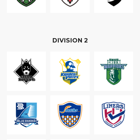
D
IVISION
2