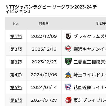
NTTジャパンラグビー リーグワン2023-24 デ
ィビジョン1
No.
開催日
対戦
ブラックラムズ
第1節
2023/12/09
横浜キヤノンイ
第2節
2023/12/16
三菱重工相模原
第3節
2023/12/23
埼玉ワイルドナ
第4節
2024/01/06
花園近鉄ライナ
第5節
2024/01/14
東芝ブレイブル
第6節
2024/01/27