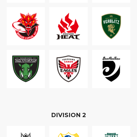
D
IVISION
2