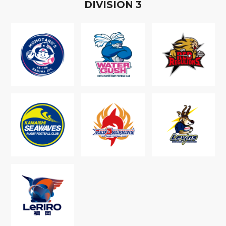
D
IVISION
3