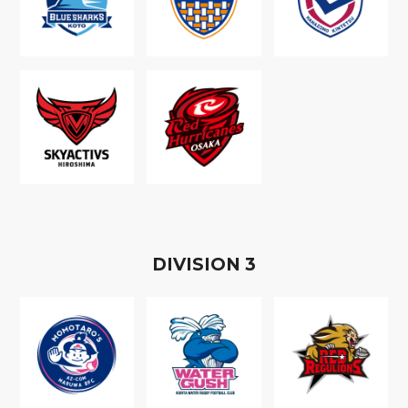
D
IVISION
3