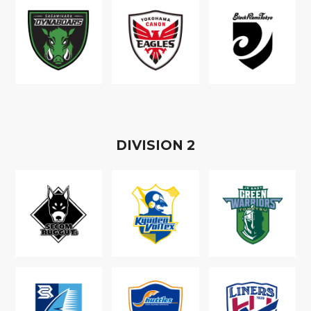
D
IVISION
2