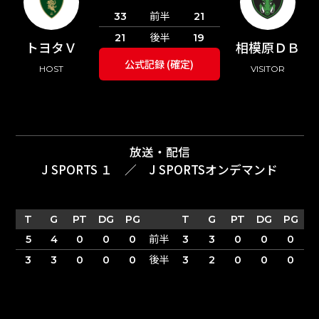
前半
33
21
後半
21
19
トヨタＶ
相模原ＤＢ
公式記録 (確定)
HOST
VISITOR
放送・配信
J SPORTS １
／
J SPORTSオンデマンド
T
G
PT
DG
PG
T
G
PT
DG
PG
前半
5
4
0
0
0
3
3
0
0
0
後半
3
3
0
0
0
3
2
0
0
0