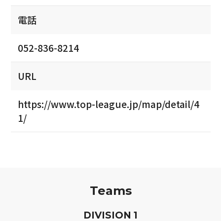
電話
052-836-8214
URL
https://www.top-league.jp/map/detail/4
1/
Teams
D
IVISION
1