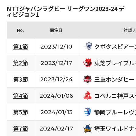
NTTジャパンラグビー リーグワン2023-24 デ
ィビジョン1
No.
開催日
対戦
クボタスピアー
第1節
2023/12/10
東芝ブレイブル
第2節
2023/12/17
三重ホンダヒー
第3節
2023/12/24
コベルコ神戸ス
第4節
2024/01/06
静岡ブルーレヴ
第5節
2024/01/13
埼玉ワイルドナ
第7節
2024/02/17