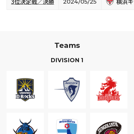
横浜キ
3位決定戦／決勝
2024/05/25
Teams
D
IVISION
1