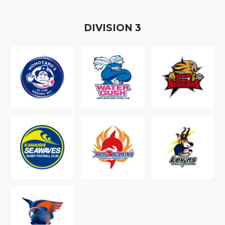
D
IVISION
3