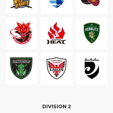
D
IVISION
2