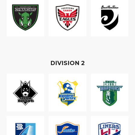
D
IVISION
2