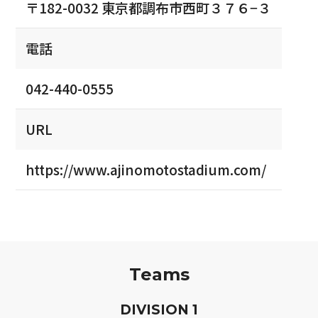
〒182-0032 東京都調布市西町３７６−３
電話
042-440-0555
URL
https://www.ajinomotostadium.com/
Teams
D
IVISION
1