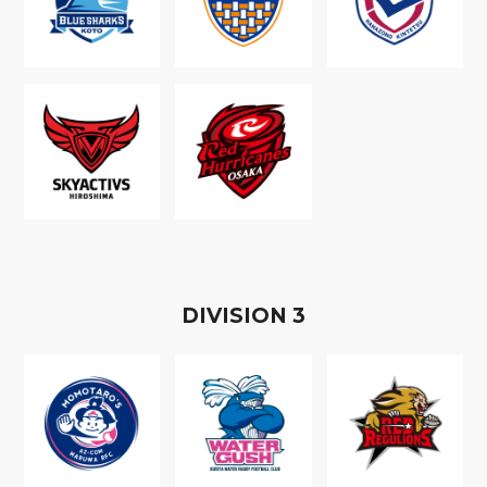
D
IVISION
3