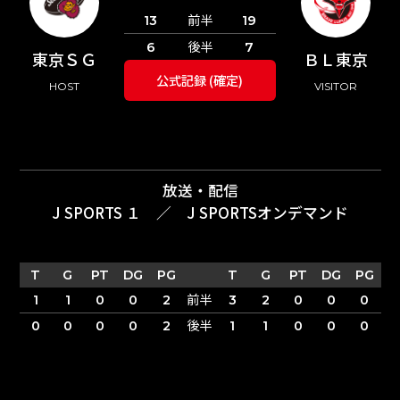
前半
13
19
後半
6
7
東京ＳＧ
ＢＬ東京
公式記録 (確定)
HOST
VISITOR
放送・配信
J SPORTS １
／
J SPORTSオンデマンド
T
G
PT
DG
PG
T
G
PT
DG
PG
前半
1
1
0
0
2
3
2
0
0
0
後半
0
0
0
0
2
1
1
0
0
0