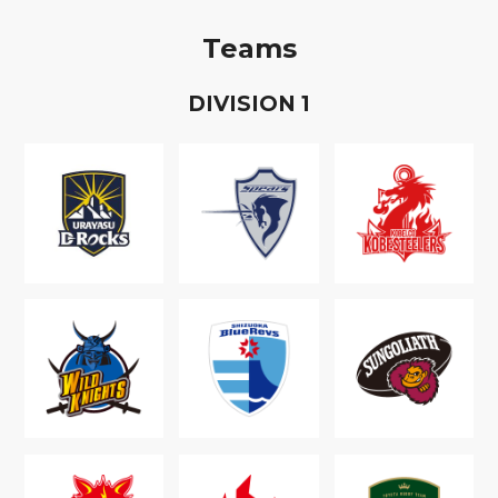
Teams
D
IVISION
1