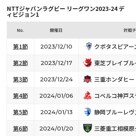
NTTジャパンラグビー リーグワン2023-24 デ
ィビジョン1
No.
開催日
対戦
クボタスピアー
第1節
2023/12/10
東芝ブレイブル
第2節
2023/12/17
三重ホンダヒー
第3節
2023/12/24
コベルコ神戸ス
第4節
2024/01/06
静岡ブルーレヴ
第5節
2024/01/13
三菱重工相模原
第6節
2024/01/20