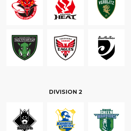
D
IVISION
2