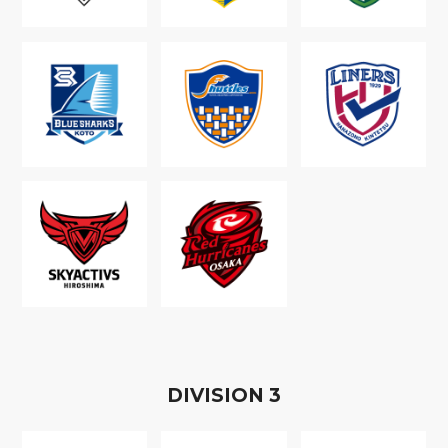
D
IVISION
3