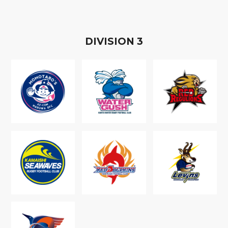
D
IVISION
3