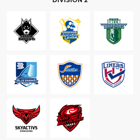
D
IVISION
2