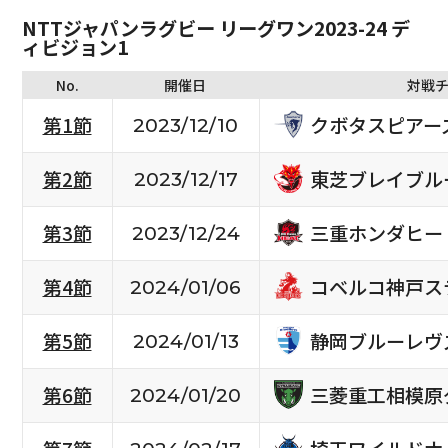
NTTジャパンラグビー リーグワン2023-24 デ
ィビジョン1
No.
開催日
対戦
クボタスピアー
第1節
2023/12/10
東芝ブレイブル
第2節
2023/12/17
三重ホンダヒー
第3節
2023/12/24
コベルコ神戸ス
第4節
2024/01/06
静岡ブルーレヴ
第5節
2024/01/13
三菱重工相模原
第6節
2024/01/20