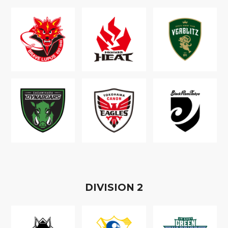
D
IVISION
2