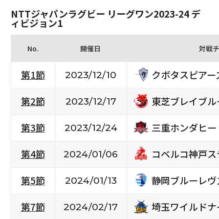
NTTジャパンラグビー リーグワン2023-24 デ
ィビジョン1
No.
開催日
対戦
クボタスピアー
第1節
2023/12/10
東芝ブレイブル
第2節
2023/12/17
三重ホンダヒー
第3節
2023/12/24
コベルコ神戸ス
第4節
2024/01/06
静岡ブルーレヴ
第5節
2024/01/13
埼玉ワイルドナ
第7節
2024/02/17