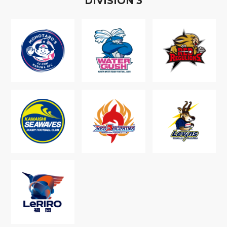
D
IVISION
3