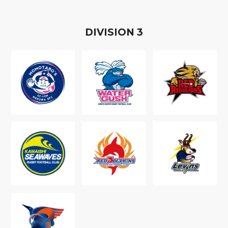
D
IVISION
3