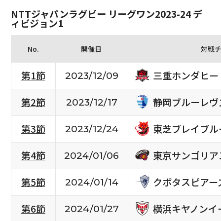
NTTジャパンラグビー リーグワン2023-24 デ
ィビジョン1
No.
開催日
対戦
三重ホンダヒー
第1節
2023/12/09
静岡ブルーレヴ
第2節
2023/12/17
東芝ブレイブル
第3節
2023/12/24
東京サンゴリア
第4節
2024/01/06
クボタスピアー
第5節
2024/01/14
横浜キヤノンイ
第6節
2024/01/27