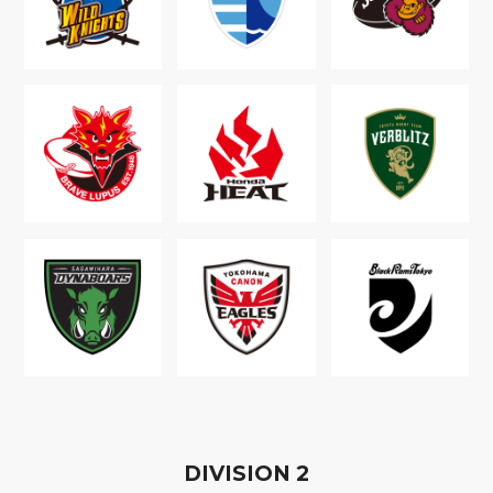
D
IVISION
2