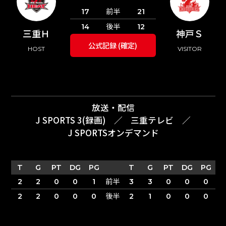
前半
17
21
後半
14
12
三重Ｈ
神戸Ｓ
公式記録 (確定)
HOST
VISITOR
放送・配信
J SPORTS 3(録画)
／
三重テレビ
／
J SPORTSオンデマンド
T
G
PT
DG
PG
T
G
PT
DG
PG
前半
2
2
0
0
1
3
3
0
0
0
後半
2
2
0
0
0
2
1
0
0
0