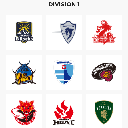
D
IVISION
1