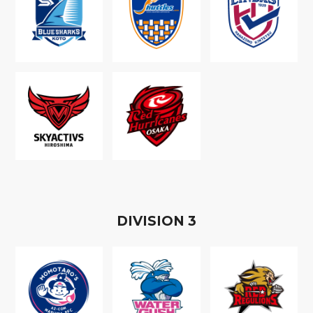
D
IVISION
3