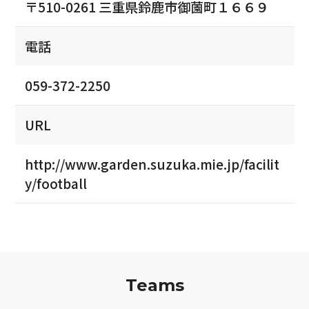
〒510-0261 三重県鈴鹿市御薗町１６６９
電話
059-372-2250
URL
http://www.garden.suzuka.mie.jp/facilit
y/football
Teams