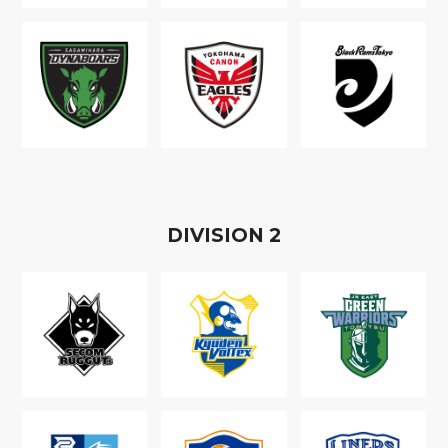
D
IVISION
2