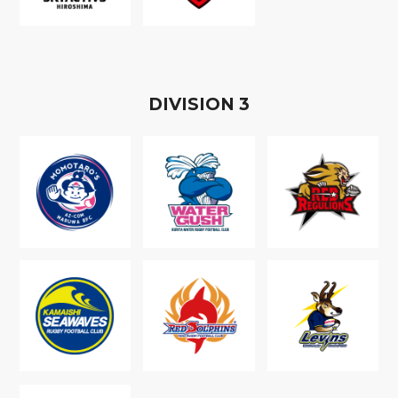
D
IVISION
3