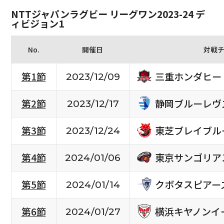
NTTジャパンラグビー リーグワン2023-24 デ
ィビジョン1
No.
開催日
対戦
三重ホンダヒー
第1節
2023/12/09
静岡ブルーレヴ
第2節
2023/12/17
東芝ブレイブル
第3節
2023/12/24
東京サンゴリア
第4節
2024/01/06
クボタスピアー
第5節
2024/01/14
横浜キヤノンイ
第6節
2024/01/27