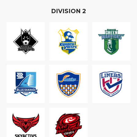
D
IVISION
2