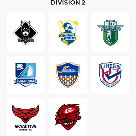
D
IVISION
2