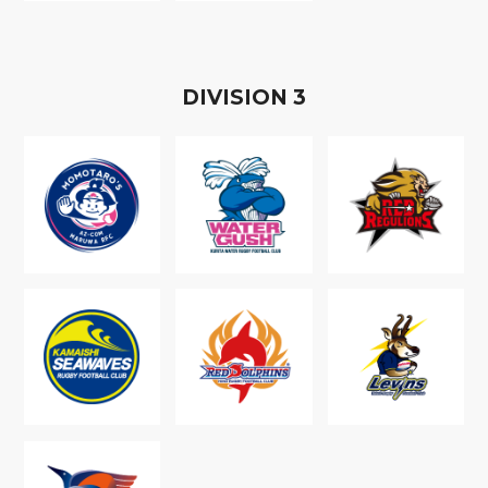
D
IVISION
3