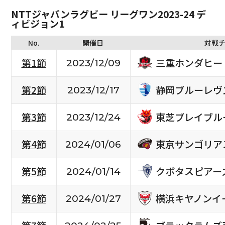
NTTジャパンラグビー リーグワン2023-24 デ
ィビジョン1
No.
開催日
対戦
三重ホンダヒー
第1節
2023/12/09
静岡ブルーレヴ
第2節
2023/12/17
東芝ブレイブル
第3節
2023/12/24
東京サンゴリア
第4節
2024/01/06
クボタスピアー
第5節
2024/01/14
横浜キヤノンイ
第6節
2024/01/27