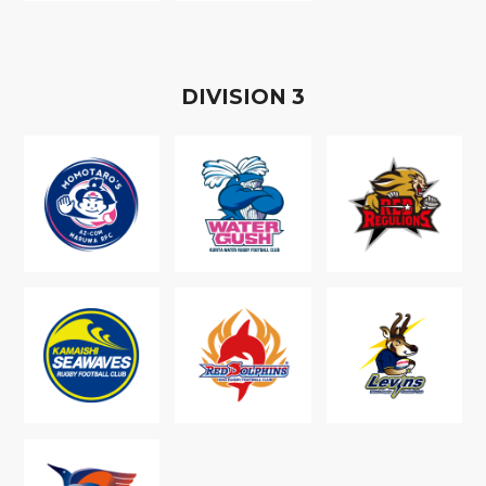
D
IVISION
3