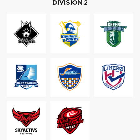
D
IVISION
2