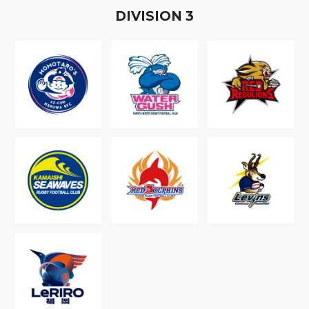
D
IVISION
3