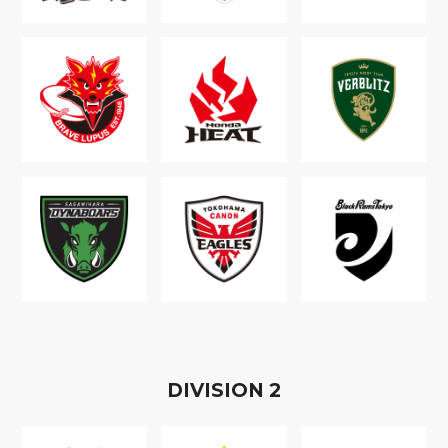
D
IVISION
2