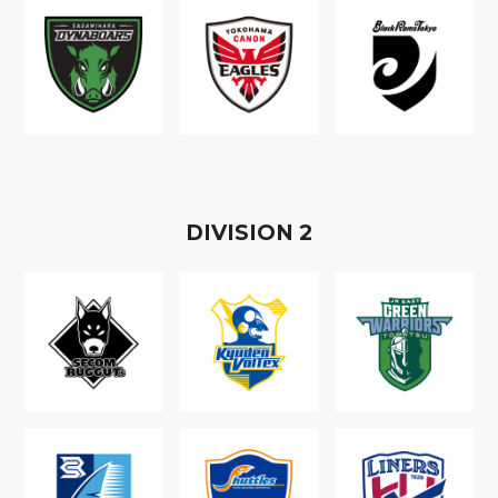
D
IVISION
2