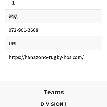
−１
電話
072-961-3668
URL
https://hanazono-rugby-hos.com/
Teams
D
IVISION
1