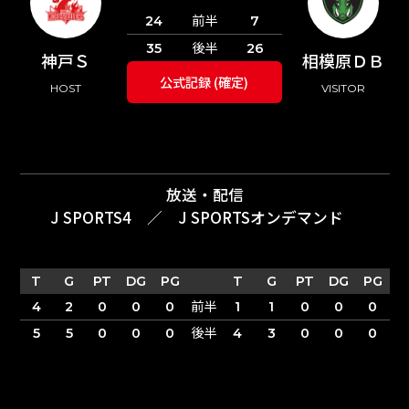
前半
24
7
後半
35
26
神戸Ｓ
相模原ＤＢ
公式記録 (確定)
HOST
VISITOR
放送・配信
J SPORTS4
／
J SPORTSオンデマンド
T
G
PT
DG
PG
T
G
PT
DG
PG
前半
4
2
0
0
0
1
1
0
0
0
後半
5
5
0
0
0
4
3
0
0
0