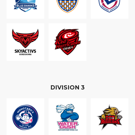
D
IVISION
3