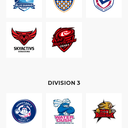
D
IVISION
3