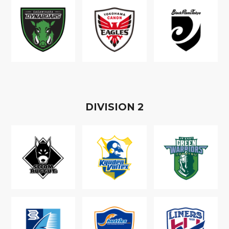
D
IVISION
2