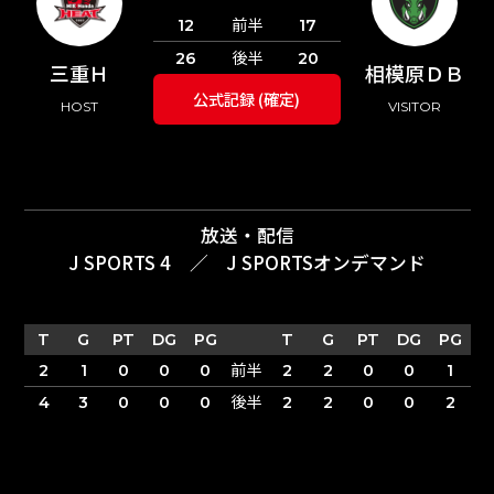
前半
12
17
後半
26
20
三重Ｈ
相模原ＤＢ
公式記録 (確定)
HOST
VISITOR
放送・配信
J SPORTS 4
／
J SPORTSオンデマンド
T
G
PT
DG
PG
T
G
PT
DG
PG
前半
2
1
0
0
0
2
2
0
0
1
後半
4
3
0
0
0
2
2
0
0
2