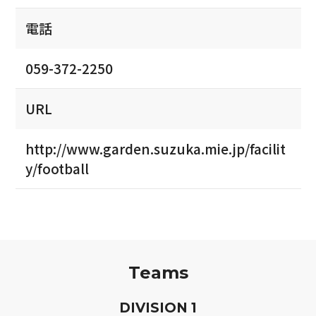
電話
059-372-2250
URL
http://www.garden.suzuka.mie.jp/facilit
y/football
Teams
D
IVISION
1