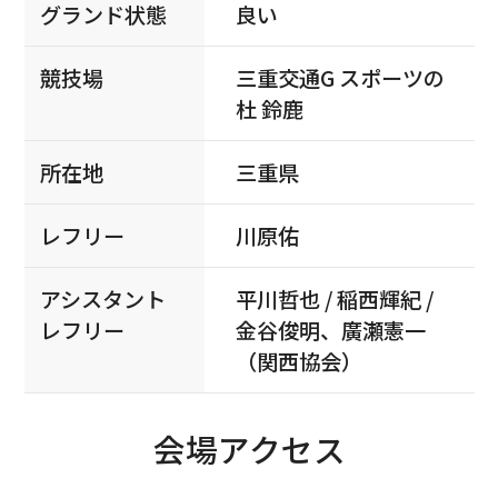
グランド状態
良い
競技場
三重交通G スポーツの
杜 鈴鹿
所在地
三重県
レフリー
川原佑
アシスタント
平川哲也 / 稲西輝紀 /
レフリー
金谷俊明、廣瀬憲一
（関西協会）
会場アクセス