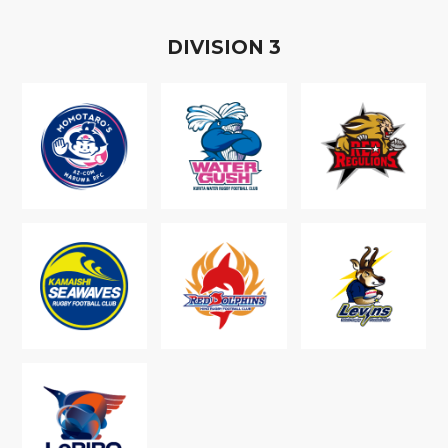
D
IVISION
3