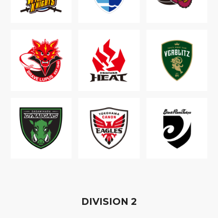
D
IVISION
2