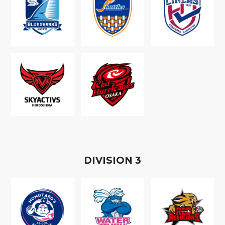
D
IVISION
3