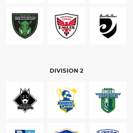
D
IVISION
2