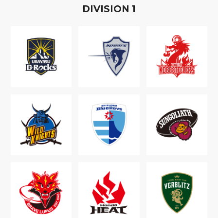
D
IVISION
1