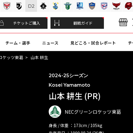
D
2
チケットご購入
観戦ガイド
チーム・選手
ニュース
見どころ・試合レポート
チ
ンロケッツ東葛
山本 耕生
2024-25シーズン
Kosei Yamamoto
山本 耕生 (PR)
NECグリーンロケッツ東葛
身長 / 体重 ：173cm / 105kg