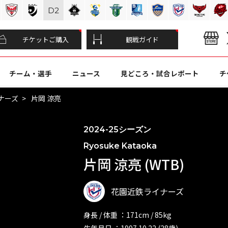
D
2
チケットご購入
観戦ガイド
チーム・選手
ニュース
見どころ・試合レポート
チ
ナーズ
片岡 涼亮
2024-25シーズン
Ryosuke Kataoka
片岡 涼亮 (WTB)
花園近鉄ライナーズ
身長 / 体重 ：171cm / 85kg