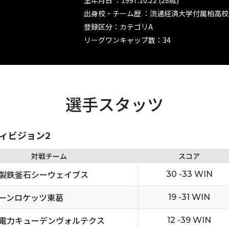
生年月日 ：1997.10.22 (28歳)
出身校・チーム歴 ：流通経済大学付属柏高校
登録区分：カテゴリA
リーグワンキャップ数：34
選手スタッツ
ディビジョン2
対戦チーム
スコア
製鉄釜石シーウェイブス
30 -33 WIN
ーンロケッツ東葛
19 -31 WIN
電力キューデンヴォルテクス
12 -39 WIN