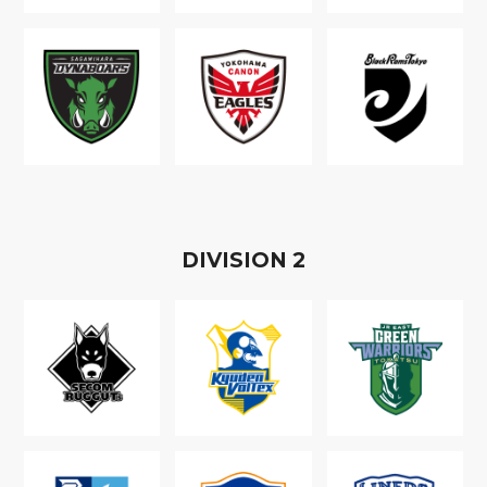
D
IVISION
2