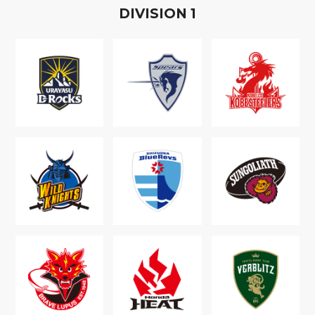
D
IVISION
1