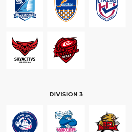
D
IVISION
3