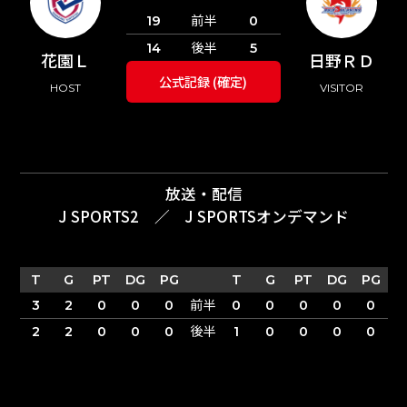
前半
19
0
後半
14
5
花園Ｌ
日野ＲＤ
公式記録 (確定)
HOST
VISITOR
放送・配信
J SPORTS2
／
J SPORTSオンデマンド
T
G
PT
DG
PG
T
G
PT
DG
PG
前半
3
2
0
0
0
0
0
0
0
0
後半
2
2
0
0
0
1
0
0
0
0