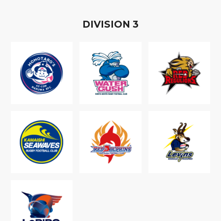
D
IVISION
3