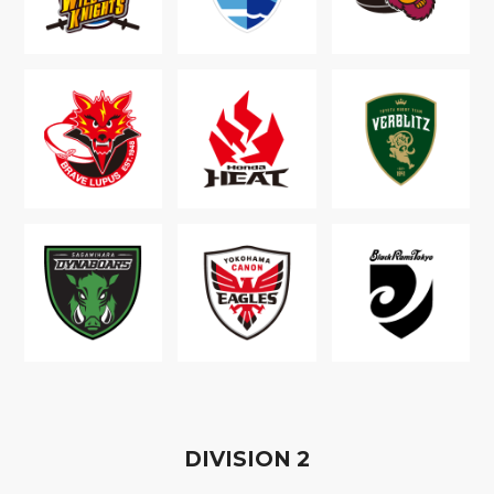
D
IVISION
2