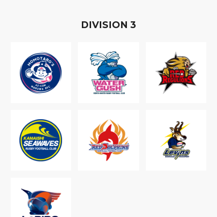
D
IVISION
3