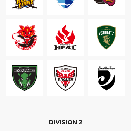
D
IVISION
2