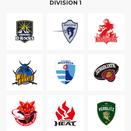
D
IVISION
1