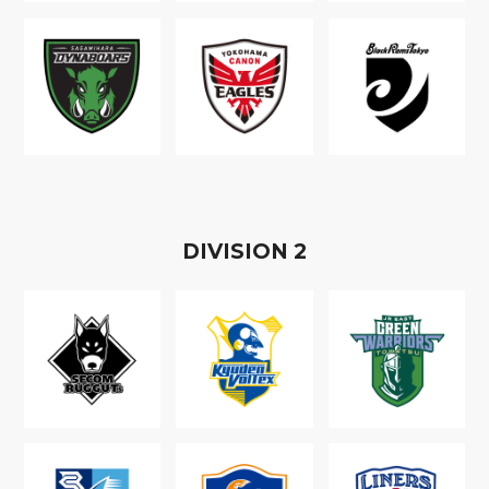
D
IVISION
2