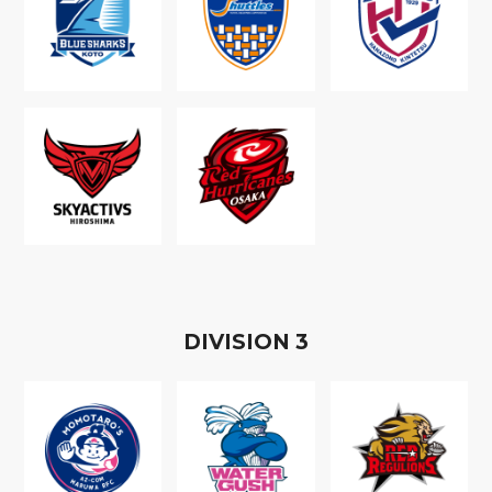
D
IVISION
3