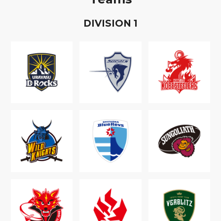
D
IVISION
1