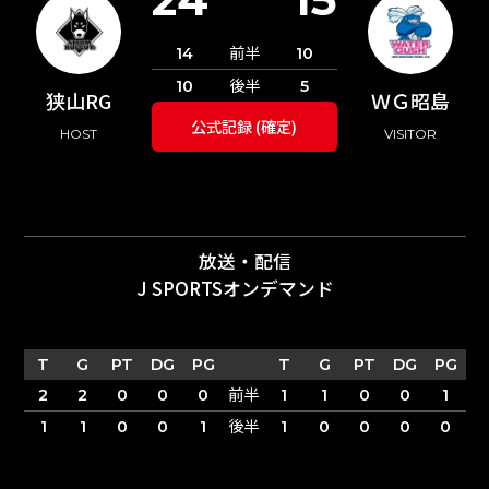
前半
14
10
後半
10
5
狭山RG
ＷＧ昭島
公式記録 (確定)
HOST
VISITOR
放送・配信
J SPORTSオンデマンド
T
G
PT
DG
PG
T
G
PT
DG
PG
前半
2
2
0
0
0
1
1
0
0
1
後半
1
1
0
0
1
1
0
0
0
0