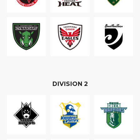
D
IVISION
2