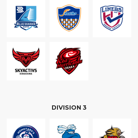
D
IVISION
3