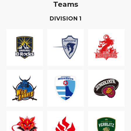
Teams
D
IVISION
1