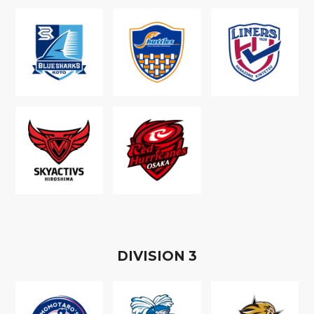
D
IVISION
3