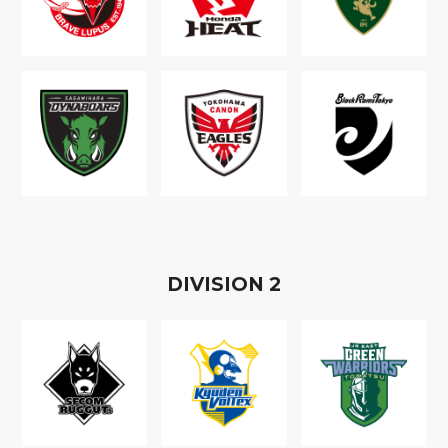
D
IVISION
2