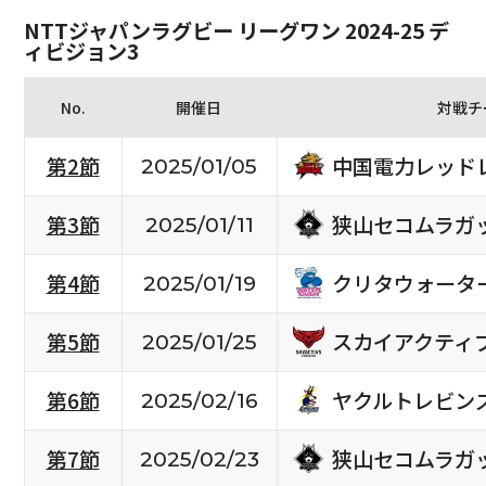
NTTジャパンラグビー リーグワン 2024-25 デ
ィビジョン3
No.
開催日
対戦チ
中国電力レッド
第2節
2025/01/05
狭山セコムラガ
第3節
2025/01/11
クリタウォータ
第4節
2025/01/19
スカイアクティ
第5節
2025/01/25
ヤクルトレビン
第6節
2025/02/16
狭山セコムラガ
第7節
2025/02/23