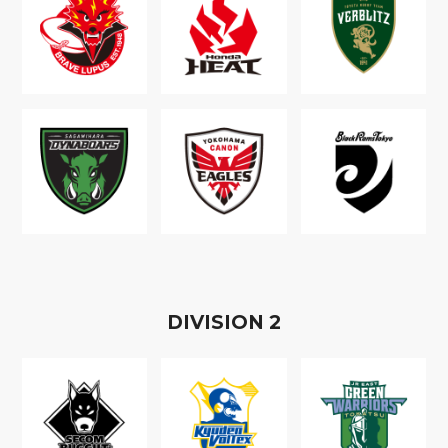
D
IVISION
2