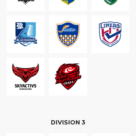
D
IVISION
3