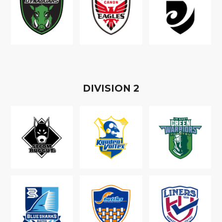
D
IVISION
2