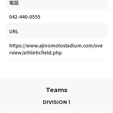
電話
042-440-0555
URL
https://www.ajinomotostadium.com/ove
rview/athleticfield.php
Teams
D
IVISION
1