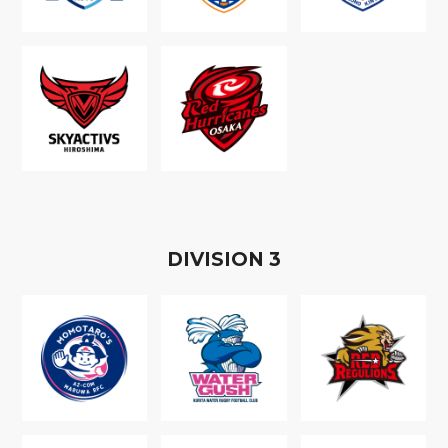
D
IVISION
3