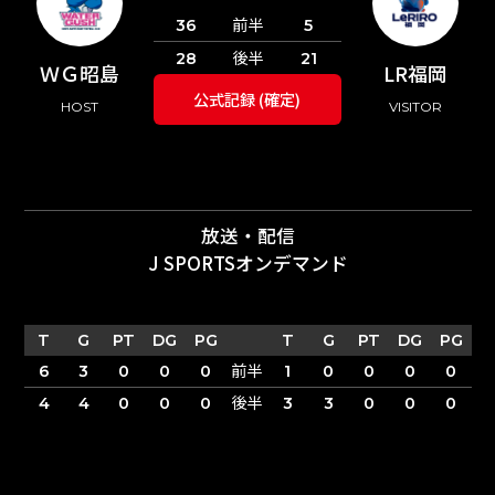
前半
36
5
後半
28
21
ＷＧ昭島
LR福岡
公式記録 (確定)
HOST
VISITOR
放送・配信
J SPORTSオンデマンド
T
G
PT
DG
PG
T
G
PT
DG
PG
前半
6
3
0
0
0
1
0
0
0
0
後半
4
4
0
0
0
3
3
0
0
0