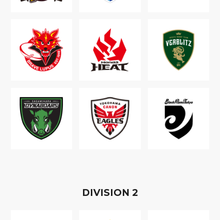
D
IVISION
2