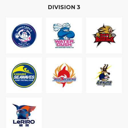
D
IVISION
3