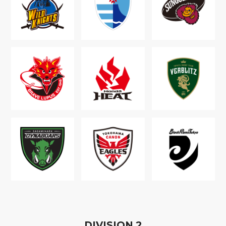
D
IVISION
2