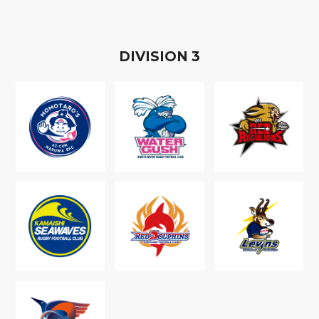
D
IVISION
3