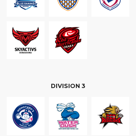
D
IVISION
3