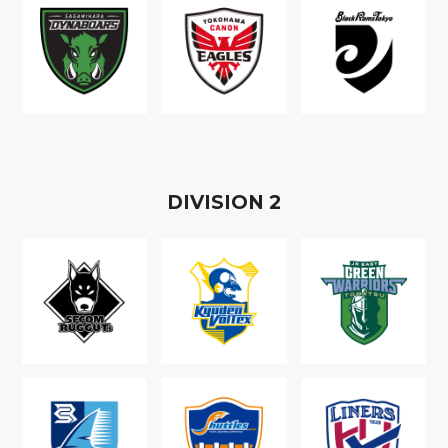
D
IVISION
2