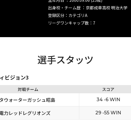
生年月日 ：2000.09.06 (25歳)
出身校・チーム歴 ：京都成章高校 明治大学
登録区分：カテゴリA
リーグワンキャップ数：7
選手スタッツ
ディビジョン3
対戦チーム
スコア
タウォーターガッシュ昭島
34 -6 WIN
電力レッドレグリオンズ
29 -55 WIN