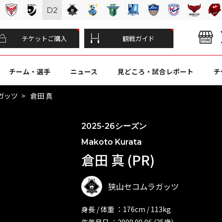
D
2
チケットご購入
観戦ガイド
チーム・選手
ニュース
見どころ・試合レポート
チ
ガッツ
倉田 真
2025-26シーズン
Makoto Kurata
倉田 真 (PR)
狭山セコムラガッツ
身長 / 体重 ：176cm / 113kg