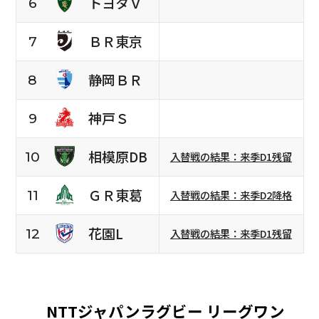
トヨタＶ
6
ＢＲ東京
7
静岡ＢＲ
8
神戸Ｓ
9
相模原DB
10
入替戦の結果：来季D1残留
ＧＲ東葛
11
入替戦の結果：来季D2降格
花園L
12
入替戦の結果：来季D1残留
NTTジャパンラグビー リーグワン