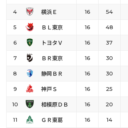
横浜Ｅ
4
16
54
ＢＬ東京
5
16
48
トヨタＶ
6
16
37
ＢＲ東京
7
16
30
静岡ＢＲ
8
16
30
神戸Ｓ
9
16
25
相模原ＤＢ
10
16
20
ＧＲ東葛
11
16
14