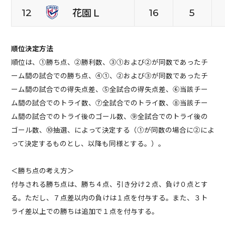
花園Ｌ
12
16
5
順位決定方法
順位は、①勝ち点、②勝利数、③①および②が同数であったチ
ーム間の試合での勝ち点、④①、②および③が同数であったチ
ーム間の試合での得失点差、⑤全試合の得失点差、⑥当該チー
ム間の試合でのトライ数、⑦全試合でのトライ数、⑧当該チー
ム間の試合でのトライ後のゴール数、⑨全試合でのトライ後の
ゴール数、⑩抽選、によって決定する（①が同数の場合に②によ
って決定するものとし、以降も同様とする。）。
＜勝ち点の考え方＞
付与される勝ち点は、勝ち４点、引き分け２点、負け０点とす
る。ただし、７点差以内の負けは１点を付与する。また、３ト
ライ差以上での勝ちは追加で１点を付与する。