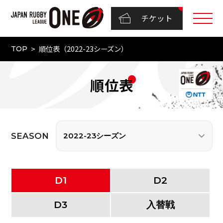
チケット
順位表（2022-23シーズン）
TOP
順位表
SEASON
D
1
D
2
D
3
入替戦