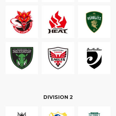
D
IVISION
2