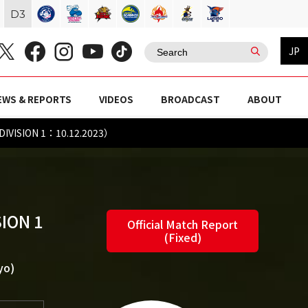
D
3
JP
EWS & REPORTS
VIDEOS
BROADCAST
ABOUT
DIVISION 1：10.12.2023）
ION 1
Official Match Report
(Fixed)
yo)