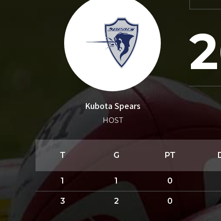
2
Kubota Spears
HOST
T
G
PT
1
1
0
3
2
0