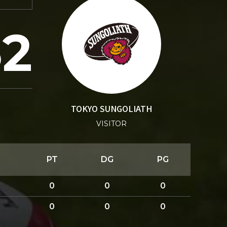
52
TOKYO SUNGOLIATH
VISITOR
PT
DG
PG
0
0
0
0
0
0