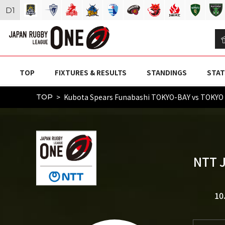
D
1
TOP
FIXTURES & RESULTS
STANDINGS
STAT
Kubota Spears Funabashi TOKYO-BAY vs TOK
TOP
NTT 
10