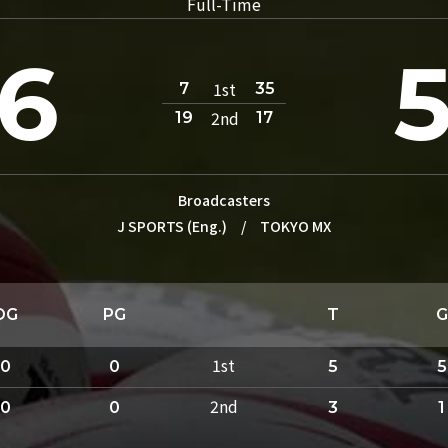
Full-Time
6
1st
7
35
2nd
19
17
Broadcasters
J SPORTS (Eng.)
/
TOKYO MX
DG
PG
T
G
1st
0
0
5
5
2nd
0
0
3
1