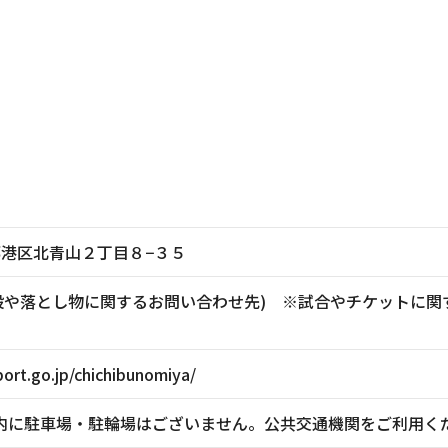
東京都港区北青山２丁目８−３５
881(施設や落とし物に関するお問い合わせ先) ※試合やチケッ
ort.go.jp/chichibunomiya/
内に駐車場・駐輪場はございません。公共交通機関をご利用く