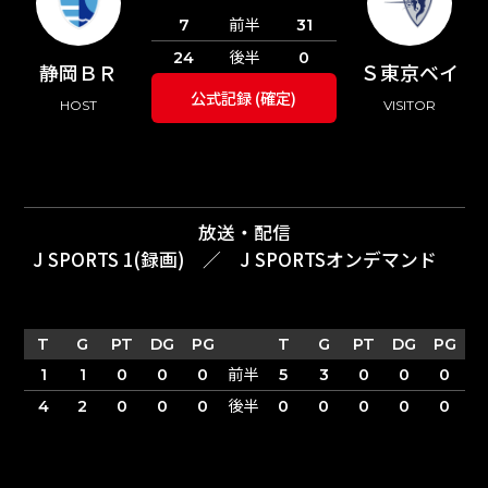
前半
7
31
後半
24
0
静岡ＢＲ
Ｓ東京ベイ
公式記録 (確定)
HOST
VISITOR
放送・配信
J SPORTS 1(録画)
／
J SPORTSオンデマンド
T
G
PT
DG
PG
T
G
PT
DG
PG
前半
1
1
0
0
0
5
3
0
0
0
後半
4
2
0
0
0
0
0
0
0
0