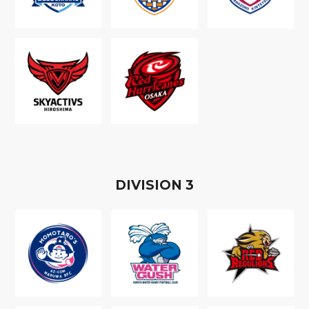
D
IVISION
3