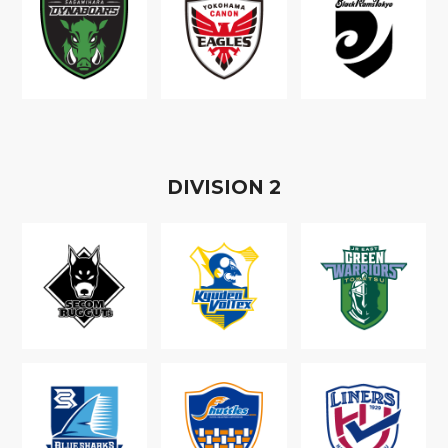
D
IVISION
2