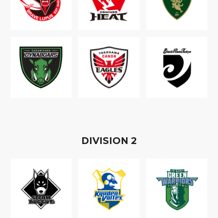
D
IVISION
2