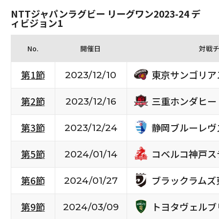
NTTジャパンラグビー リーグワン2023-24 デ
ィビジョン1
No.
開催日
対戦
東京サンゴリア
第1節
2023/12/10
三重ホンダヒー
第2節
2023/12/16
静岡ブルーレヴ
第3節
2023/12/24
コベルコ神戸ス
第5節
2024/01/14
ブラックラムズ
第6節
2024/01/27
トヨタヴェルブ
第9節
2024/03/09