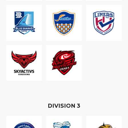
D
IVISION
3