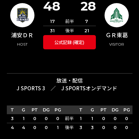
48
28
前半
17
7
後半
31
21
浦安ＤＲ
ＧＲ東葛
公式記録 (確定)
HOST
VISITOR
放送・配信
J SPORTS 3
／
J SPORTSオンデマンド
T
G
PT
DG
PG
T
G
PT
DG
PG
前半
3
1
0
0
0
1
1
0
0
0
後半
4
4
0
0
1
3
3
0
0
0