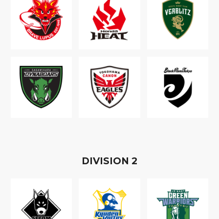
D
IVISION
2