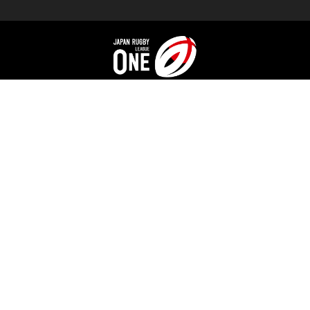
TOP
日程・結果
順位
個人ランキング
チーム・選手
ニュース
見どころ・試合レポート
チケット
動画
スタジアム
LEAGUE ONEとは