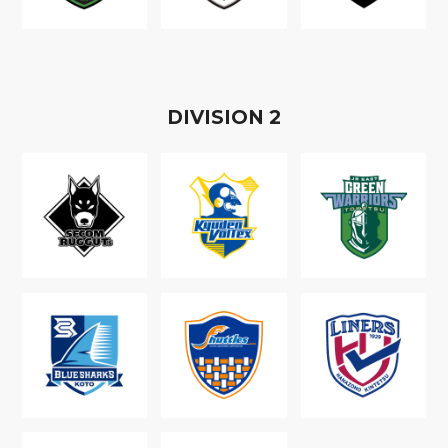
D
IVISION
2