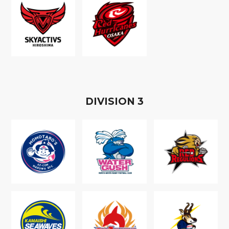
D
IVISION
3