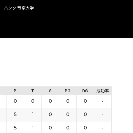
 ハンタ 帝京大学
P
T
G
PG
DG
成功率
0
0
0
0
0
-
5
1
0
0
0
-
5
1
0
0
0
-