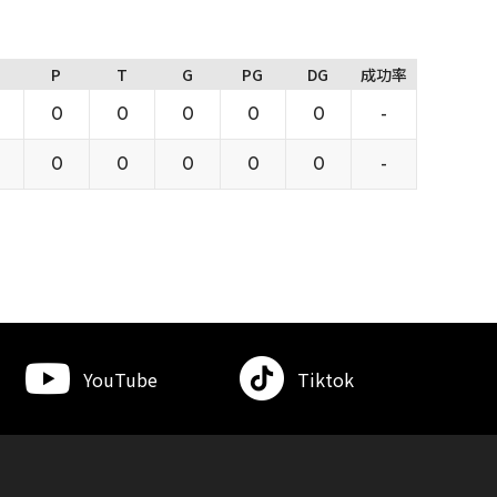
P
T
G
PG
DG
成功率
0
0
0
0
0
-
0
0
0
0
0
-
YouTube
Tiktok