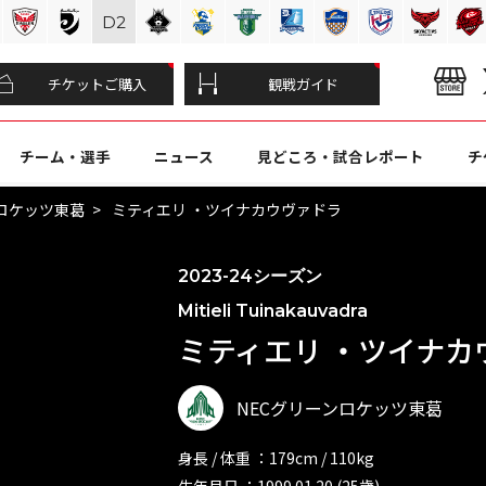
D
2
チケットご購入
観戦ガイド
チーム・選手
ニュース
見どころ・試合レポート
チ
ンロケッツ東葛
ミティエリ ・ツイナカウヴァドラ
2023-24シーズン
Mitieli Tuinakauvadra
ミティエリ ・ツイナカウ
NECグリーンロケッツ東葛
身長 / 体重 ：179cm / 110kg