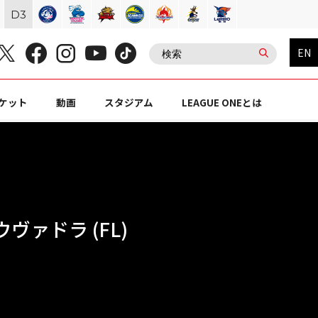
D
3
EN
ケット
動画
スタジアム
LEAGUE ONEとは
ヴァドラ (FL)