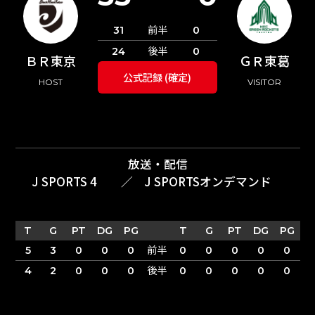
前半
31
0
後半
24
0
ＢＲ東京
ＧＲ東葛
公式記録 (確定)
HOST
VISITOR
放送・配信
J SPORTS 4
／
J SPORTSオンデマンド
T
G
PT
DG
PG
T
G
PT
DG
PG
前半
5
3
0
0
0
0
0
0
0
0
後半
4
2
0
0
0
0
0
0
0
0