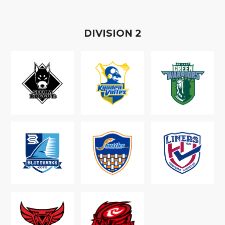
D
IVISION
2