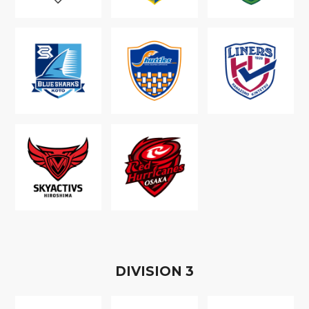
D
IVISION
3