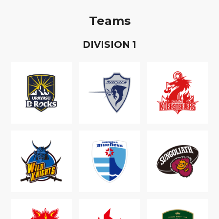
Teams
D
IVISION
1