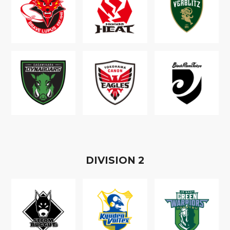
D
IVISION
2