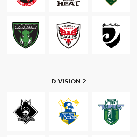
D
IVISION
2