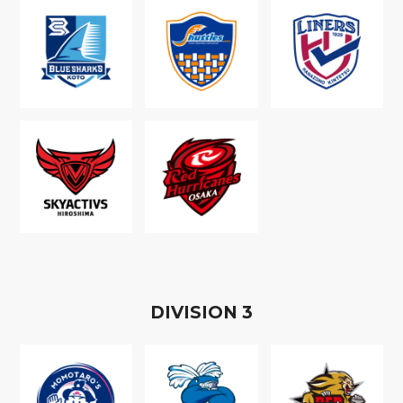
D
IVISION
3