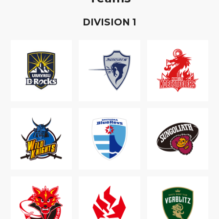
D
IVISION
1