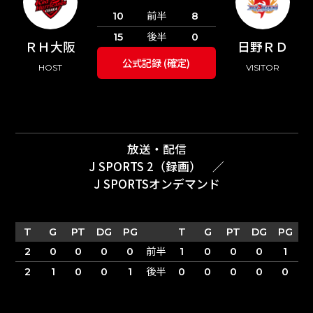
前半
10
8
後半
15
0
ＲＨ大阪
日野ＲＤ
公式記録 (確定)
HOST
VISITOR
放送・配信
J SPORTS 2（録画）
／
J SPORTSオンデマンド
T
G
PT
DG
PG
T
G
PT
DG
PG
前半
2
0
0
0
0
1
0
0
0
1
後半
2
1
0
0
1
0
0
0
0
0