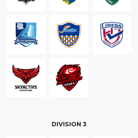
D
IVISION
3