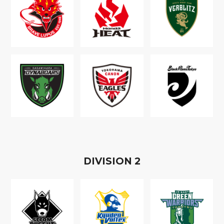
D
IVISION
2