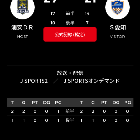
前半
17
14
後半
10
7
浦安ＤＲ
Ｓ愛知
公式記録 (確定)
HOST
VISITOR
放送・配信
J SPORTS2
／
J SPORTSオンデマンド
T
G
PT
DG
PG
T
G
PT
DG
PG
前半
2
2
0
0
1
2
2
0
0
0
後半
1
1
0
0
1
1
1
0
0
0