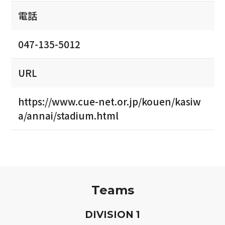
電話
047-135-5012
URL
https://www.cue-net.or.jp/kouen/kasiw
a/annai/stadium.html
Teams
D
IVISION
1