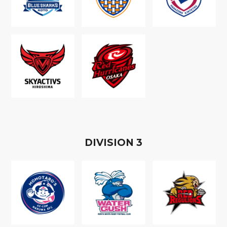
D
IVISION
3