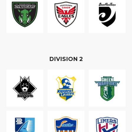
D
IVISION
2